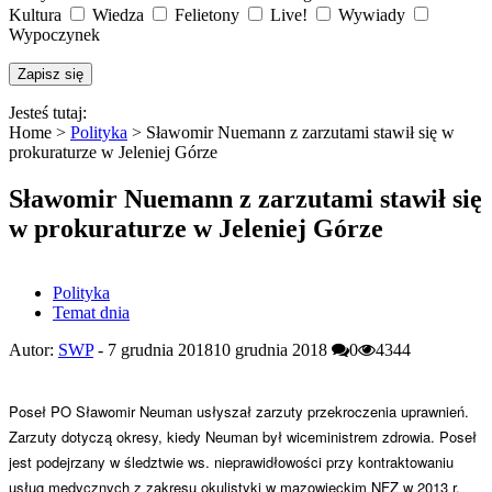
Kultura
Wiedza
Felietony
Live!
Wywiady
Wypoczynek
Jesteś tutaj:
Home >
Polityka
>
Sławomir Nuemann z zarzutami stawił się w
prokuraturze w Jeleniej Górze
Sławomir Nuemann z zarzutami stawił się
w prokuraturze w Jeleniej Górze
Polityka
Temat dnia
Autor:
SWP
-
7 grudnia 2018
10 grudnia 2018
0
4344
Poseł PO Sławomir Neuman usłyszał zarzuty przekroczenia uprawnień.
Zarzuty dotyczą okresy, kiedy Neuman był wiceministrem zdrowia. Poseł
jest podejrzany w śledztwie ws. nieprawidłowości przy kontraktowaniu
usług medycznych z zakresu okulistyki w mazowieckim NFZ w 2013 r.