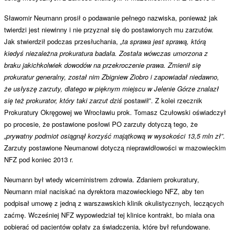
Sławomir Neumann prosił o podawanie pełnego nazwiska, ponieważ jak
twierdzi jest niewinny i nie przyznał się do postawionych mu zarzutów.
Jak stwierdził podczas przesłuchania,
„ta sprawa jest sprawą, którą
kiedyś niezależna prokuratura badała. Została wówczas umorzona z
braku jakichkolwiek dowodów na przekroczenie prawa. Zmienił się
prokuratur generalny, został nim Zbigniew Ziobro i zapowiadał niedawno,
że usłyszę zarzuty, dlatego w pięknym miejscu w Jelenie Górze znalazł
się też prokurator, który taki zarzut dziś
postawił”. Z kolei rzecznik
Prokuratury Okręgowej we Wrocławiu prok. Tomasz Czułowski oświadczył
po procesie, że postawione posłowi PO zarzuty dotyczą tego, że
„prywatny podmiot osiągnął korzyść majątkową w wysokości 13,5 mln zł”
.
Zarzuty postawione Neumanowi dotyczą nieprawidłowości w mazowieckim
NFZ pod koniec 2013 r.
Neumann był wtedy wiceministrem zdrowia. Zdaniem prokuratury,
Neumann miał naciskać na dyrektora mazowieckiego NFZ, aby ten
podpisał umowę z jedną z warszawskich klinik okulistycznych, leczących
zaćmę. Wcześniej NFZ wypowiedział tej klinice kontrakt, bo miała ona
pobierać od pacjentów opłaty za świadczenia, które był refundowane.