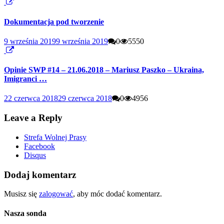
Dokumentacja pod tworzenie
9 września 2019
9 września 2019
0
5550
Opinie SWP #14 – 21.06.2018 – Mariusz Paszko – Ukraina,
Imigranci …
22 czerwca 2018
29 czerwca 2018
0
4956
Leave a Reply
Strefa Wolnej Prasy
Facebook
Disqus
Dodaj komentarz
Musisz się
zalogować
, aby móc dodać komentarz.
Nasza sonda