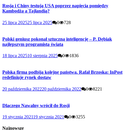
Rosja i Chiny testują USA poprzez napięcia pomiędzy
Kambodżą a Tajlandią?
25 lipca 2025
25 lipca 2025
0
728
Polski geniusz pokonał sztuczną inteligencję – P. Dębiak
najlepszym programistą świata
18 lipca 2025
10 sierpnia 2025
0
1836
Polska firma podbija kolejne państwa. Rafał Brzoska: InPost
redefiniuje rynek dostaw
20 października 2022
20 października 2022
0
8221
Dlaczego Nawalny wrócił do Rosji
19 stycznia 2021
19 stycznia 2021
0
3255
Najnowsze