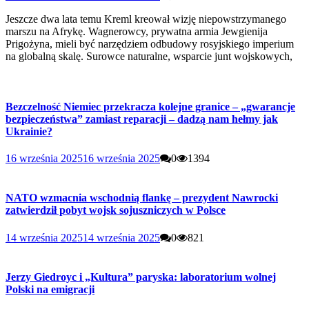
Jeszcze dwa lata temu Kreml kreował wizję niepowstrzymanego
marszu na Afrykę. Wagnerowcy, prywatna armia Jewgienija
Prigożyna, mieli być narzędziem odbudowy rosyjskiego imperium
na globalną skalę. Surowce naturalne, wsparcie junt wojskowych,
Bezczelność Niemiec przekracza kolejne granice – „gwarancje
bezpieczeństwa” zamiast reparacji – dadzą nam hełmy jak
Ukrainie?
16 września 2025
16 września 2025
0
1394
NATO wzmacnia wschodnią flankę – prezydent Nawrocki
zatwierdził pobyt wojsk sojuszniczych w Polsce
14 września 2025
14 września 2025
0
821
Jerzy Giedroyc i „Kultura” paryska: laboratorium wolnej
Polski na emigracji