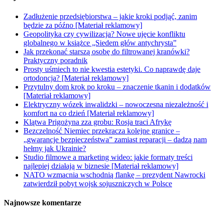
Zadłużenie przedsiębiorstwa – jakie kroki podjąć, zanim
będzie za późno [Materiał reklamowy]
Geopolityka czy cywilizacja? Nowe ujęcie konfliktu
globalnego w książce „Siedem głów antychrysta”
Jak przekonać starszą osobę do filtrowanej kranówki?
Praktyczny poradnik
Prosty uśmiech to nie kwestia estetyki. Co naprawdę daje
ortodoncja? [Materiał reklamowy]
Przytulny dom krok po kroku – znaczenie tkanin i dodatków
[Materiał reklamowy]
Elektryczny wózek inwalidzki – nowoczesna niezależność i
komfort na co dzień [Materiał reklamowy]
Klątwa Prigożyna zza grobu: Rosja traci Afrykę
Bezczelność Niemiec przekracza kolejne granice –
„gwarancje bezpieczeństwa” zamiast reparacji – dadzą nam
hełmy jak Ukrainie?
Studio filmowe a marketing wideo: jakie formaty treści
najlepiej działają w biznesie [Materiał reklamowy]
NATO wzmacnia wschodnią flankę – prezydent Nawrocki
zatwierdził pobyt wojsk sojuszniczych w Polsce
Najnowsze komentarze