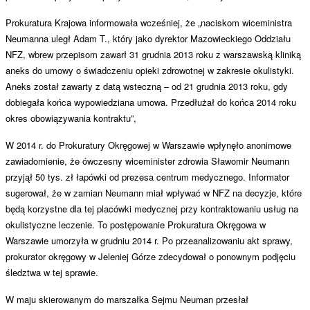
Prokuratura Krajowa informowała wcześniej, że „naciskom wiceministra
Neumanna uległ Adam T., który jako dyrektor Mazowieckiego Oddziału
NFZ, wbrew przepisom zawarł 31 grudnia 2013 roku z warszawską kliniką
aneks do umowy o świadczeniu opieki zdrowotnej w zakresie okulistyki.
Aneks został zawarty z datą wsteczną – od 21 grudnia 2013 roku, gdy
dobiegała końca wypowiedziana umowa. Przedłużał do końca 2014 roku
okres obowiązywania kontraktu”,
W 2014 r. do Prokuratury Okręgowej w Warszawie wpłynęło anonimowe
zawiadomienie, że ówczesny wiceminister zdrowia Sławomir Neumann
przyjął 50 tys. zł łapówki od prezesa centrum medycznego. Informator
sugerował, że w zamian Neumann miał wpływać w NFZ na decyzje, które
będą korzystne dla tej placówki medycznej przy kontraktowaniu usług na
okulistyczne leczenie. To postępowanie Prokuratura Okręgowa w
Warszawie umorzyła w grudniu 2014 r. Po przeanalizowan
iu akt sprawy,
prokurator okręgowy w Jeleniej Górze zdecydował o ponownym podjęciu
śledztwa w tej sprawie.
W maju skierowanym do marszałka Sejmu Neuman przesłał