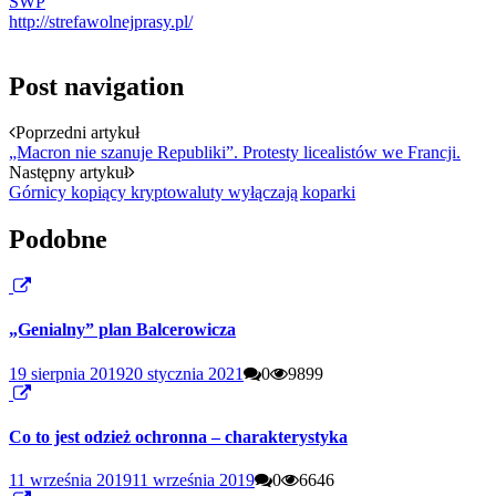
SWP
http://strefawolnejprasy.pl/
Post navigation
Poprzedni artykuł
„Macron nie szanuje Republiki”. Protesty licealistów we Francji.
Następny artykuł
Górnicy kopiący kryptowaluty wyłączają koparki
Podobne
„Genialny” plan Balcerowicza
19 sierpnia 2019
20 stycznia 2021
0
9899
Co to jest odzież ochronna – charakterystyka
11 września 2019
11 września 2019
0
6646