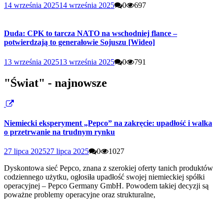
14 września 2025
14 września 2025
0
697
Duda: CPK to tarcza NATO na wschodniej flance –
potwierdzają to generałowie Sojuszu [Wideo]
13 września 2025
13 września 2025
0
791
"Świat" - najnowsze
Niemiecki eksperyment „Pepco” na zakręcie: upadłość i walka
o przetrwanie na trudnym rynku
27 lipca 2025
27 lipca 2025
0
1027
Dyskontowa sieć Pepco, znana z szerokiej oferty tanich produktów
codziennego użytku, ogłosiła upadłość swojej niemieckiej spółki
operacyjnej – Pepco Germany GmbH. Powodem takiej decyzji są
poważne problemy operacyjne oraz strukturalne,