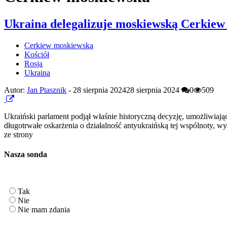
Ukraina delegalizuje moskiewską Cerkiew 
Cerkiew moskiewska
Kościół
Rosja
Ukraina
Autor:
Jan Ptasznik
-
28 sierpnia 2024
28 sierpnia 2024
0
509
Ukraiński parlament podjął właśnie historyczną decyzję, umożliwia
długotrwałe oskarżenia o działalność antyukraińską tej wspólnoty, w
ze strony
Nasza sonda
Tak
Nie
Nie mam zdania