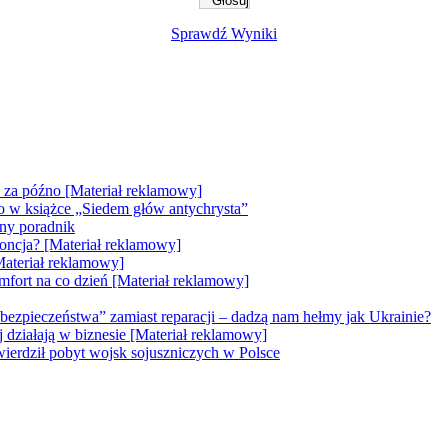
Sprawdź Wyniki
e za późno [Materiał reklamowy]
go w książce „Siedem głów antychrysta”
zny poradnik
doncja? [Materiał reklamowy]
Materiał reklamowy]
mfort na co dzień [Materiał reklamowy]
bezpieczeństwa” zamiast reparacji – dadzą nam hełmy jak Ukrainie?
ej działają w biznesie [Materiał reklamowy]
erdził pobyt wojsk sojuszniczych w Polsce