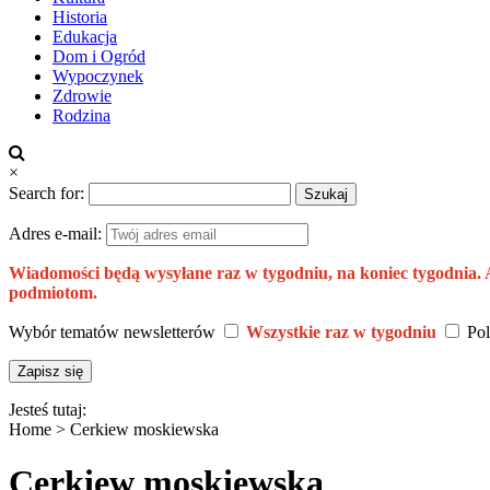
Historia
Edukacja
Dom i Ogród
Wypoczynek
Zdrowie
Rodzina
×
Search for:
Adres e-mail:
Wiadomości będą wysyłane raz w tygodniu, na koniec tygodnia.
podmiotom.
Wybór tematów newsletterów
Wszystkie raz w tygodniu
Pol
Jesteś tutaj:
Home >
Cerkiew moskiewska
Cerkiew moskiewska