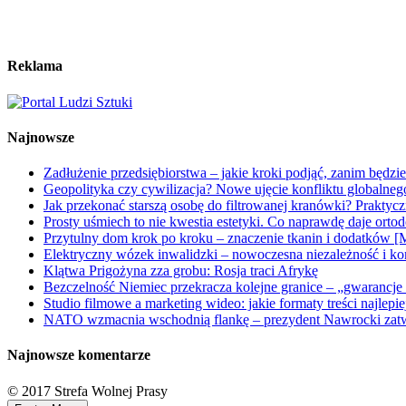
Reklama
Najnowsze
Zadłużenie przedsiębiorstwa – jakie kroki podjąć, zanim będzi
Geopolityka czy cywilizacja? Nowe ujęcie konfliktu globalne
Jak przekonać starszą osobę do filtrowanej kranówki? Praktyc
Prosty uśmiech to nie kwestia estetyki. Co naprawdę daje orto
Przytulny dom krok po kroku – znaczenie tkanin i dodatków [
Elektryczny wózek inwalidzki – nowoczesna niezależność i ko
Klątwa Prigożyna zza grobu: Rosja traci Afrykę
Bezczelność Niemiec przekracza kolejne granice – „gwarancje 
Studio filmowe a marketing wideo: jakie formaty treści najlepi
NATO wzmacnia wschodnią flankę – prezydent Nawrocki zatwi
Najnowsze komentarze
© 2017 Strefa Wolnej Prasy