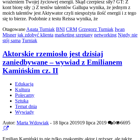
wrażeniem Twojej życiowej energii. Skąd czerpiesz siły? GT: Z
kont biorę siły ;) Z testów talentów Gallupa wynika, że jednym z
moich talentów jest Aktywator czyli niespożyta ilość energii i z tego
się to bierze. Podobnie z testu Reissa wynika, że
Otagowane
Agata Turniak
BNI
CRM
Grzegorz Turniak
Iwan
Misner
jak zdobyć klienta
marketing szeptany
networking
Nigdy nie
stój sama
Turniak
Aktorskie rzemiosło jest dzisiaj
zaniedbywane – wywiad z Emilianem
Kamińskim cz. II
Edukacja
Kultura
Polecamy
Sztuka
Temat dnia
Wywiady
Autor:
Marta Wdowiak
-
18 lipca 2019
19 lipca 2019
0
6695
Emilian Kamiński to nie tylko znakomity aktor i reżyser, ale także