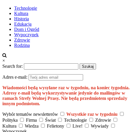
Technologie
Kultura
Historia
Edukacja
Dom i Ogród
Wypoczynek
Zdrowie
Rodzina
×
Search for:
Adres e-mail:
Wiadomości będą wysyłane raz w tygodniu, na koniec tygodnia.
Adresy e-mail będą wykorzystywanie jedynie do mailingów w
ramach Strefy Wolnej Prasy. Nie będą przedmiotem sprzedaży
innym podmiotom.
Wybór tematów newsletterów
Wszystkie raz w tygodniu
Polityka
Firma
Świat
Technologie
Zdrowie
Kultura
Wiedza
Felietony
Live!
Wywiady
Wypoczynek