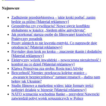
Najnowsze
Zadłużenie przedsiębiorstwa – jakie kroki podjąć, zanim
będzie za późno [Materiał reklamowy]
Geopolityka czy cywilizacja? Nowe ujęcie konfliktu
globalnego w książce „Siedem głów antychrysta”
Jak przekonać starszą osobę do filtrowanej kranówki?
Praktyczny poradnik
Prosty uśmiech to nie kwestia estetyki. Co naprawdę daje
ortodoncja? [Materiał reklamowy]
Przytulny dom krok po kroku – znaczenie tkanin i dodatków
[Materiał reklamowy]
Elektryczny wózek inwalidzki – nowoczesna niezależność i
komfort na co dzień [Materiał reklamowy]
Klątwa Prigożyna zza grobu: Rosja traci Afrykę
Bezczelność Niemiec przekracza kolejne granice –
„gwarancje bezpieczeństwa” zamiast reparacji – dadzą nam
hełmy jak Ukrainie?
Studio filmowe a marketing wideo: jakie formaty treści
najlepiej działają w biznesie [Materiał reklamowy]
NATO wzmacnia wschodnią flankę – prezydent Nawrocki
zatwierdził pobyt wojsk sojuszniczych w Polsce